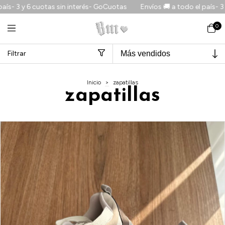
tas sin interés- GoCuotas
Envíos 🚚 a todo el país- 3 y 6 cuotas sin
0
Filtrar
Inicio
>
zapatillas
zapatillas